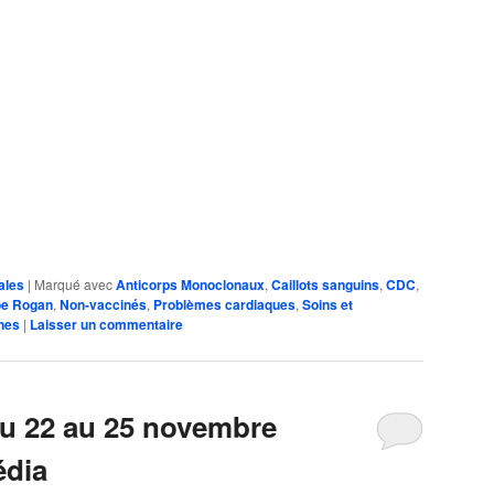
ales
|
Marqué avec
Anticorps Monoclonaux
,
Caillots sanguins
,
CDC
,
oe Rogan
,
Non-vaccinés
,
Problèmes cardiaques
,
Soins et
nes
|
Laisser un commentaire
u 22 au 25 novembre
édia