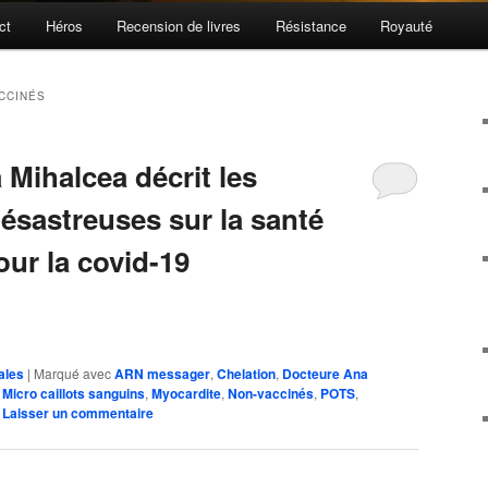
ct
Héros
Recension de livres
Résistance
Royauté
CCINÉS
Mihalcea décrit les
sastreuses sur la santé
our la covid-19
ales
|
Marqué avec
ARN messager
,
Chelation
,
Docteure Ana
,
Micro caillots sanguins
,
Myocardite
,
Non-vaccinés
,
POTS
,
|
Laisser un commentaire