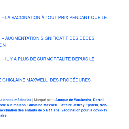
1 – LA VACCINATION À TOUT PRIX PENDANT QUE LE
1 – AUGMENTATION SIGNIFICATIF DES DÉCÈS
ION
 – IL Y A PLUS DE SURMORTALITÉ DEPUIS LE
E GHISLAINE MAXWELL: DES PROCÉDURES
Sciences médicales
|
Marqué avec
Attaque de Waukesha
,
Darrell
cole à la maison
,
Ghislaine Maxwell
,
L'affaire Jeffrey Epstein
,
Non-
accination des enfants de 5 à 11 ans
,
Vaccination pour la covid-19
,
aire