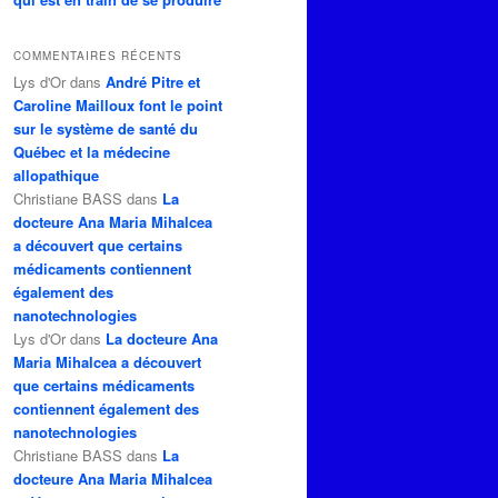
COMMENTAIRES RÉCENTS
Lys d'Or
dans
André Pitre et
Caroline Mailloux font le point
sur le système de santé du
Québec et la médecine
allopathique
Christiane BASS
dans
La
docteure Ana Maria Mihalcea
a découvert que certains
médicaments contiennent
également des
nanotechnologies
Lys d'Or
dans
La docteure Ana
Maria Mihalcea a découvert
que certains médicaments
contiennent également des
nanotechnologies
Christiane BASS
dans
La
docteure Ana Maria Mihalcea