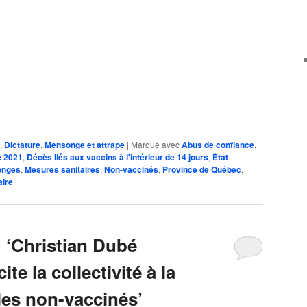
,
Dictature
,
Mensonge et attrape
|
Marqué avec
Abus de confiance
,
e 2021
,
Décès liés aux vaccins à l'intérieur de 14 jours
,
État
onges
,
Mesures sanitaires
,
Non-vaccinés
,
Province de Québec
,
aire
 ‘Christian Dubé
te la collectivité à la
les non-vaccinés’