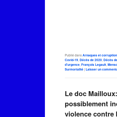
Publié dans
Arnaques et corruption
Covid-19
,
Décès de 2020
,
Décès d
d'urgence
,
François Legault
,
Mens
Surmortalité
|
Laisser un comment
Le doc Mailloux:
possiblement inci
violence contre 