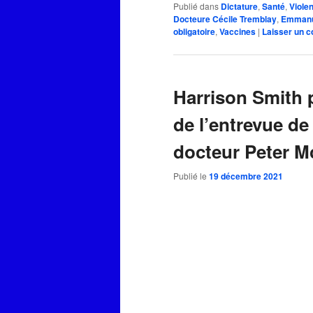
Publié dans
Dictature
,
Santé
,
Viole
Docteure Cécile Tremblay
,
Emmanue
obligatoire
,
Vaccines
|
Laisser un 
Harrison Smith p
de l’entrevue de
docteur Peter 
Publié le
19 décembre 2021