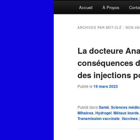
Menu
Accueil
À Propos
Conta
principal
ARCHIVES PAR MOT-CLÉ :
NON-VA
La docteure Ana 
conséquences dé
des injections p
Publié le
19 mars 2023
Publié dans
Santé
,
Sciences médic
Mihalcea
,
Hydrogel
,
Métaux lourds
Transmission vaccinale
,
Vaccines