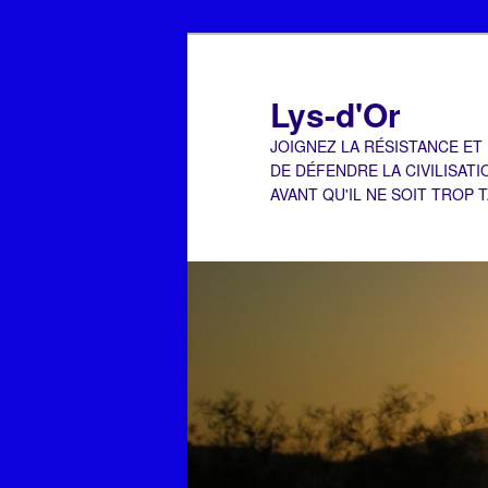
Aller
Aller
au
au
contenu
contenu
Lys-d'Or
principal
secondaire
JOIGNEZ LA RÉSISTANCE ET
DE DÉFENDRE LA CIVILISATI
AVANT QU'IL NE SOIT TROP 