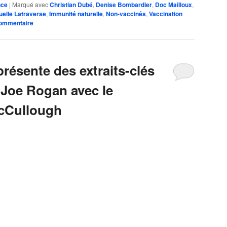
nce
|
Marqué avec
Christian Dubé
,
Denise Bombardier
,
Doc Mailloux
,
lle Latraverse
,
Immunité naturelle
,
Non-vaccinés
,
Vaccination
commentaire
résente des extraits-clés
 Joe Rogan avec le
McCullough