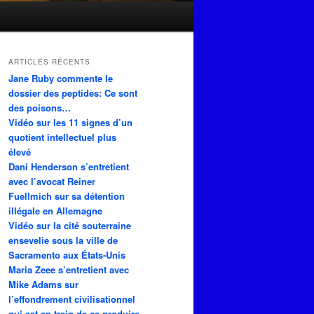
ARTICLES RÉCENTS
Jane Ruby commente le
dossier des peptides: Ce sont
des poisons…
Vidéo sur les 11 signes d’un
quotient intellectuel plus
élevé
Dani Henderson s’entretient
avec l’avocat Reiner
Fuellmich sur sa détention
illégale en Allemagne
Vidéo sur la cité souterraine
ensevelie sous la ville de
Sacramento aux États-Unis
Maria Zeee s’entretient avec
Mike Adams sur
l’effondrement civilisationnel
qui est en train de se produire