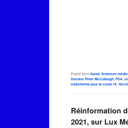
Publié dans
Santé
,
Sciences médic
Docteur Peter McCullough
,
FDA
,
J
traitements pour la covid-19
,
Vacci
Réinformation d
2021, sur Lux M