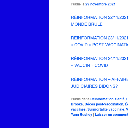
Publié le
29 novembre 2021
RÉINFORMATION 22/11/202
MONDE BRÛLE
RÉINFORMATION 23/11/202
« COVID » POST VACCINAT
RÉINFORMATION 24/11/2021
« VACCIN » COVID
RÉINFORMATION – AFFAIR
JUDICIAIRES BIDONS?
Publié dans
Réinformation
,
Santé
,
Brooks
,
Décès post-vaccination
,
É
vaccinés
,
Surmortalité vaccinale
,
V
Yann Rushdy
|
Laisser un comment